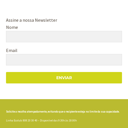
Assine a nossa Newsletter
Nome
Email
ENVIAR
Solicite a recolha atempadamente, evitando que o recipiente esteja no limite da sua capacidade.
Linha Ecolub: 808 20 30 40 – Disponível das 9.30h às 18.00h