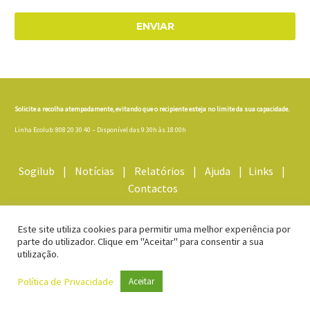
ENVIAR
Solicite a recolha atempadamente, evitando que o recipiente esteja no limite da sua capacidade.
Linha Ecolub: 808 20 30 40 – Disponível das 9.30h às 18.00h
Sogilub
|
Notícias
|
Relatórios
|
Ajuda
|
Links
|
Contactos
Termos e Condições/Política de Privacidade
Este site utiliza cookies para permitir uma melhor experiência por
parte do utilizador. Clique em "Aceitar" para consentir a sua
utilização.
Av.ª Eng.º Duarte Pacheco, Amoreiras Torre 2, Piso 6 – Sala 4
1070-102 Lisboa
Política de Privacidade
Aceitar
Tel. 21 380 20 40
Email:
geral@ecolub.pt