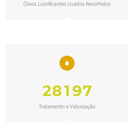
Óleos Lubrificantes Usados Recolhidos


2
8
1
9
7
Tratamento e Valorização