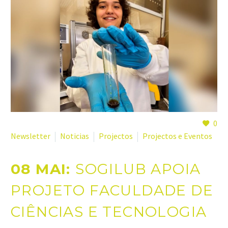
0
Newsletter
Noticias
Projectos
Projectos e Eventos
08 MAI:
SOGILUB APOIA
PROJETO FACULDADE DE
CIÊNCIAS E TECNOLOGIA