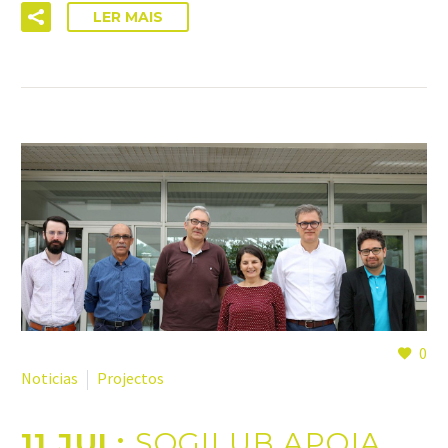
LER MAIS
0
Noticias
Projectos
11 JUL:
SOGILUB APOIA