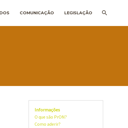
ADOS
COMUNICAÇÃO
LEGISLAÇÃO
Informações
O que são PrON?
Como aderir?