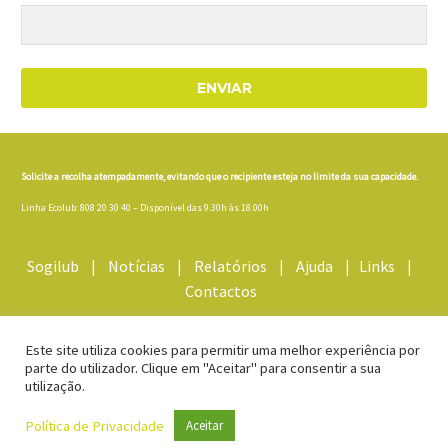
ENVIAR
Solicite a recolha atempadamente, evitando que o recipiente esteja no limite da sua capacidade.
Linha Ecolub: 808 20 30 40 – Disponível das 9.30h às 18.00h
Sogilub
|
Notícias
|
Relatórios
|
Ajuda
|
Links
|
Contactos
Termos e Condições/Política de Privacidade
Este site utiliza cookies para permitir uma melhor experiência por
parte do utilizador. Clique em "Aceitar" para consentir a sua
utilização.
Av.ª Eng.º Duarte Pacheco, Amoreiras Torre 2, Piso 6 – Sala 4
1070-102 Lisboa
Política de Privacidade
Aceitar
Tel. 21 380 20 40
Email:
geral@ecolub.pt