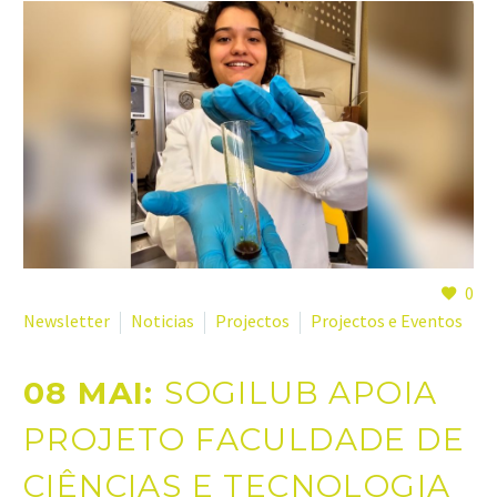
0
Newsletter
Noticias
Projectos
Projectos e Eventos
08 MAI:
SOGILUB APOIA
PROJETO FACULDADE DE
CIÊNCIAS E TECNOLOGIA