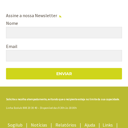
Assine a nossa Newsletter
Nome
Email
ENVIAR
Solicite a recolha atempadamente, evitando que o recipiente esteja no limite da sua capacidade.
Linha Ecolub: 808 20 30 40 – Disponível das 9.30h às 18.00h
Sogilub
|
Notícias
|
Relatórios
|
Ajuda
|
Links
|