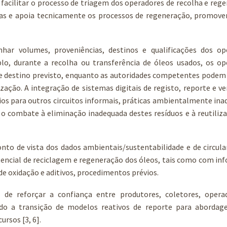
facilitar o processo de triagem dos operadores de recolha e reg
ias e apoia tecnicamente os processos de regeneração, promov
nhar volumes, proveniências, destinos e qualificações dos op
lo, durante a recolha ou transferência de óleos usados, os op
 e destino previsto, enquanto as autoridades competentes podem
ização. A integração de sistemas digitais de registo, reporte e ve
vios para outros circuitos informais, práticas ambientalmente in
 o combate à eliminação inadequada destes resíduos e à reutili
nto de vista dos dados ambientais/sustentabilidade e de circula
tencial de reciclagem e regeneração dos óleos, tais como com i
e oxidação e aditivos, procedimentos prévios.
de reforçar a confiança entre produtores, coletores, opera
do a transição de modelos reativos de reporte para abordag
rsos [3, 6].