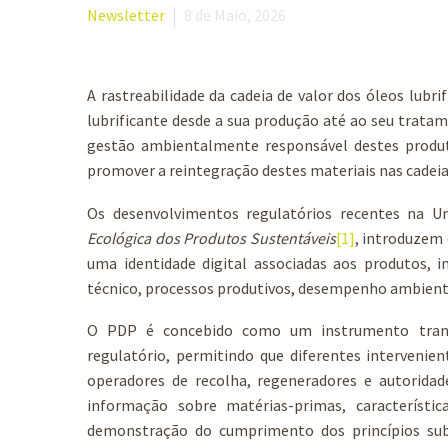
Newsletter
8 de Maio, 2026
A rastreabilidade da cadeia de valor dos óleos lub
lubrificante desde a sua produção até ao seu trata
gestão ambientalmente responsável destes produto
promover a reintegração destes materiais nas cadeias
Os desenvolvimentos regulatórios recentes na U
Ecológica dos Produtos Sustentáveis
[1]
, introduzem 
uma identidade digital associadas aos produtos,
técnico, processos produtivos, desempenho ambiental,
O PDP é concebido como um instrumento transv
regulatório, permitindo que diferentes intervenient
operadores de recolha, regeneradores e autoridade
informação sobre matérias-primas, característic
demonstração do cumprimento dos princípios sub