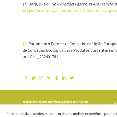
[7] Darji, D (s.d).
How Product Passports Are Transformi
https://envirorecyclean.com/cms/how-product-pass
[1]
Parlamento Europeu e Conselho da União Europeia
de Conceção Ecológica para Produtos Sustentáveis. 
uri=OJ:L_202401781
Solicite a recolha atempadamente, evitando que o recipiente
S
esteja no limite da sua capacidade.
Este site utiliza cookies para permitir uma melhor experiência por parte
Linha Ecolub: 808 20 30 40 – Disponível das 9.30h às 18.00h