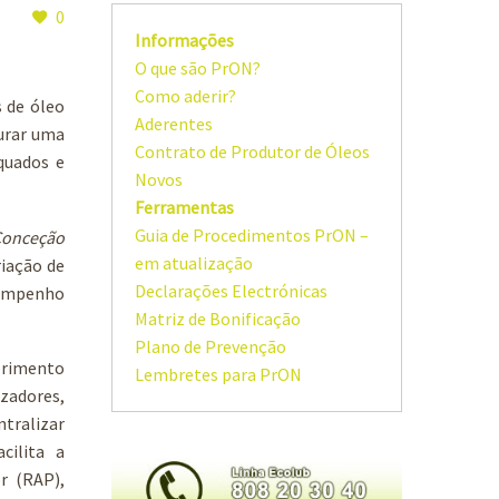
0
Informações
O que são PrON?
Como aderir?
s de óleo
Aderentes
gurar uma
Contrato de Produtor de Óleos
quados e
Novos
Ferramentas
Guia de Procedimentos PrON –
Conceção
em atualização
riação de
Declarações Electrónicas
sempenho
Matriz de Bonificação
Plano de Prevenção
primento
Lembretes para PrON
izadores,
tralizar
cilita a
r (RAP),