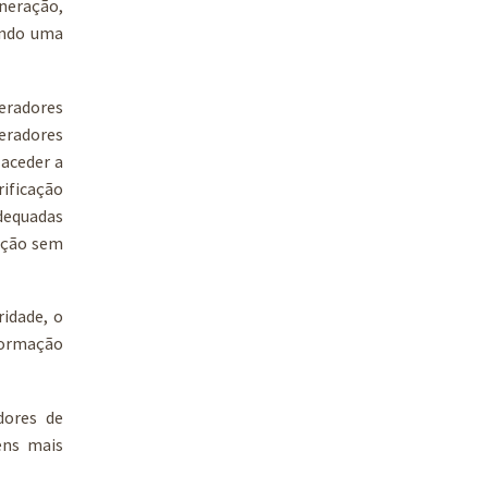
eneração,
endo uma
eradores
eradores
 aceder a
rificação
adequadas
zação sem
ridade, o
nformação
dores de
ens mais