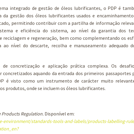
stema integrado de gestão de óleos lubrificantes, o PDP é ta
ta da gestão dos óleos lubrificantes usados e encaminhamento
ntado, permitindo contribuir com a partilha de informação relev
tema e eficiência do sistema, ao nível da garantia dos t
 de reciclagem e regeneração, bem como complementando os esf
ra ao nível do descarte, recolha e manuseamento adequado d
de concretização e aplicação prática complexa. Os desafi
 concretizados aquando da entrada dos primeiros passaportes p
P é visto como um instrumento de carácter muito relevant
ios produtos, onde se incluem os óleos lubrificantes.
e Products Regulation.
Disponível em:
-environment/standards-tools-and-labels/products-labelling-rul
ation_en?