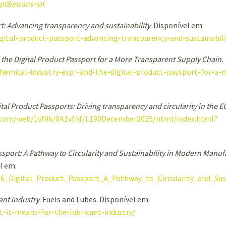
pt&etrans=pt
rt: Advancing transparency and sustainability
. Disponível em:
gital-product-passport-advancing-transparency-and-sustainabili
the Digital Product Passport for a More Transparent Supply Chain.
chemical-industry-espr-and-the-digital-product-passport-for-a-
tal Product Passports: Driving transparency and circularity in the 
u.com/web/1vf9k/0A1vfnf/L190December2025/html/index.html?
ssport: A Pathway to Circularity and Sustainability in Modern Manuf
l em:
06_Digital_Product_Passport_A_Pathway_to_Circularity_and_Sus
ant industry
. Fuels and Lubes. Disponível em:
t-it-means-for-the-lubricant-industry/