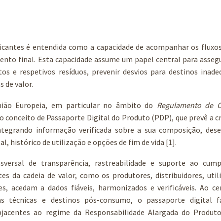
rificantes é entendida como a capacidade de acompanhar os fluxo
mento final. Esta capacidade assume um papel central para asse
s e respetivos resíduos, prevenir desvios para destinos inade
 de valor.
nião Europeia, em particular no âmbito do
Regulamento de 
o conceito de Passaporte Digital do Produto (PDP), que prevê a c
 integrando informação verificada sobre a sua composição, de
 histórico de utilização e opções de fim de vida [1].
ersal de transparência, rastreabilidade e suporte ao cum
es da cadeia de valor, como os produtores, distribuidores, util
s, acedam a dados fiáveis, harmonizados e verificáveis. Ao cen
as técnicas e destinos pós-consumo, o passaporte digital fa
jacentes ao regime da Responsabilidade Alargada do Produto