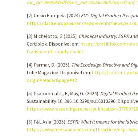
mc_cid=9e909dedf4&mc_eid=500acc86b2&prefLang=
[2] União Europeia (2024)
EU’s Digital Product Passpo
https://data.europa.eu/en/news-events/news/eus-di
[3] Michelotto, G (2025).
Chemical Industry: ESPR and 
Certiblok. Disponível em:
https://certiblok.com/en/
transparent-supply-chain/
[4] Parmar, D. (2025).
The Ecodesign Directive and Digi
Lube Magazine. Disponível em:
https://content.yud
origin=reader&page=12
[5] Psarommatis, F., May, G. (2024).
Digital Product Pa
Sustainability. 16. 396. 10.3390/su16010396. Disponíve
https://www.researchgate.net/publication/3770971
[6] F&L Asia (2025).
ESPR: What it means for the lubric
https://www.fuelsandlubes.com/fli-article/espr-wha