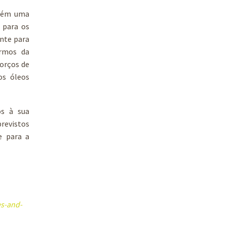
mbém uma
 para os
ante para
ermos da
orços de
os óleos
os à sua
revistos
e para a
es-and-