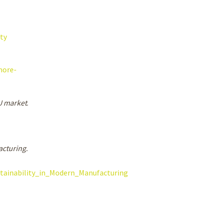
ty
more-
EU market
.
acturing.
tainability_in_Modern_Manufacturing