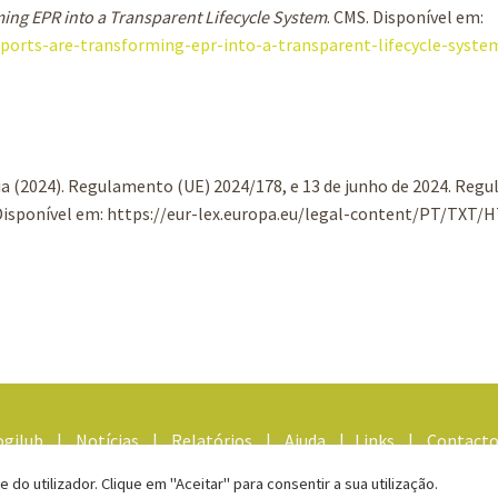
ng EPR into a Transparent Lifecycle System
. CMS. Disponível em:
ports-are-transforming-epr-into-a-transparent-lifecycle-syste
 (2024). Regulamento (UE) 2024/178, e 13 de junho de 2024. Reg
Disponível em: https://eur-lex.europa.eu/legal-content/PT/TXT/
ogilub
|
Notícias
|
Relatórios
|
Ajuda
|
Links
|
Contact
 do utilizador. Clique em "Aceitar" para consentir a sua utilização.
Termos e Condições/Política de Privacidade