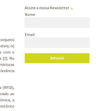
Assine a nossa Newsletter
Nome
Email
 conjunto
teis; iv)
dos com o
 [2]. No
ENVIAR
 misturas
levância
 (RFID),
ciado ao
ímica, a
histórico