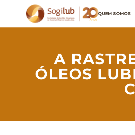
QUEM SOMOS
A RASTR
ÓLEOS LUB
C