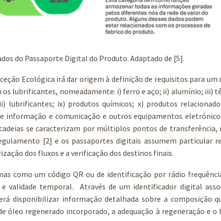
dados do Passaporte Digital do Produto. Adaptado de [5].
ção Ecológica irá dar origem à definição de requisitos para um
s lubrificantes, nomeadamente: i) ferro e aço; ii) alumínio; iii) têx
viii) lubrificantes; ix) produtos químicos; x) produtos relaciona
de informação e comunicação e outros equipamentos eletrónicos
a cadeias se caracterizam por múltiplos pontos de transferência,
egulamento [2] e os passaportes digitais assumem particular re
ização dos fluxos e a verificação dos destinos finais.
mas como um código QR ou de identificação por rádio frequência
 e validade temporal. Através de um identificador digital asso
rá disponibilizar informação detalhada sobre a composição qu
de óleo regenerado incorporado, a adequação à regeneração e o 