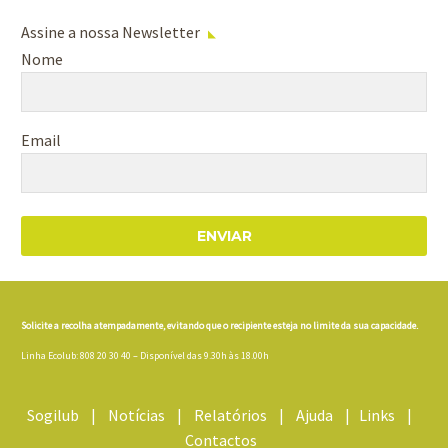
Assine a nossa Newsletter
Nome
Email
ENVIAR
Solicite a recolha atempadamente, evitando que o recipiente esteja no limite da sua capacidade.
Linha Ecolub: 808 20 30 40 – Disponível das 9.30h às 18.00h
Sogilub
|
Notícias
|
Relatórios
|
Ajuda
|
Links
|
Contactos