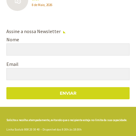
8 de Maio, 2026
Assine a nossa Newsletter
Nome
Email
ENVIAR
Solicite a recolha atempadamente, evitando que o recipiente esteja no limite da sua capacidade.
Linha Ecolub: 808 20 30 40 – Disponível das 9.30h às 18.00h