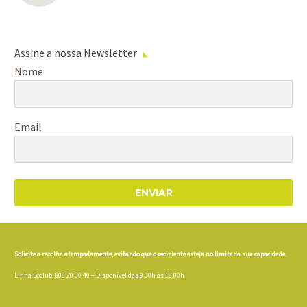
Assine a nossa Newsletter
Nome
Email
ENVIAR
Solicite a recolha atempadamente, evitando que o recipiente esteja no limite da sua capacidade.
Linha Ecolub: 808 20 30 40 – Disponível das 9.30h às 18.00h